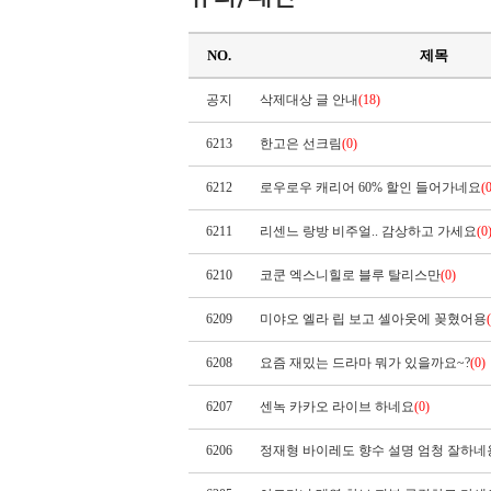
NO.
제목
공지
삭제대상 글 안내
(18)
6213
한고은 선크림
(0)
6212
로우로우 캐리어 60% 할인 들어가네요
(
6211
리센느 랑방 비주얼.. 감상하고 가세요
(0
6210
코쿤 엑스니힐로 블루 탈리스만
(0)
6209
미야오 엘라 립 보고 셀아웃에 꽂혔어용
6208
요즘 재밌는 드라마 뭐가 있을까요~?
(0)
6207
센녹 카카오 라이브 하네요
(0)
6206
정재형 바이레도 향수 설명 엄청 잘하네