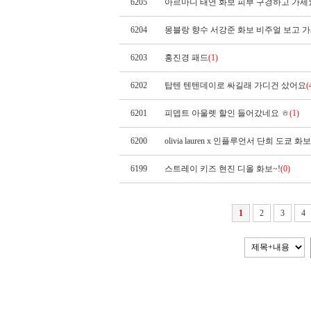
6205
아르마니 태연 화보 피부 구경하고 가세요
6204
몽블랑 향수 서강준 화보 비주얼 보고 
6203
홍진경 패드
(1)
6202
탑텐 텐텐데이로 싸길래 가디건 샀어요
(
6201
피뎁트 아울렛 할인 들어갔네요 ㅎ
(1)
6200
olivia lauren x 인플루언서 단희 도쿄 화보.
6199
스트레이 키즈 현진 디올 화보~!
(0)
1
2
3
4