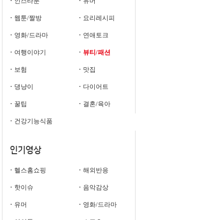
·
·
인스타툰
유머
·
·
웹툰/짤방
요리레시피
·
·
영화/드라마
연애토크
·
·
여행이야기
뷰티/패션
·
·
보험
맛집
·
·
댕냥이
다이어트
·
·
꿀팁
결혼/육아
·
건강기능식품
인기영상
·
·
헬스홈쇼핑
해외반응
·
·
핫이슈
음악감상
·
·
유머
영화/드라마