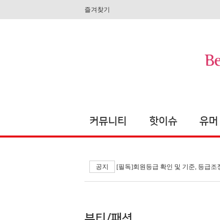
즐겨찾기
커뮤니티
핫이슈
유머
공지
[필독]회원등급 확인 및 기준, 등급조
뷰티/패션