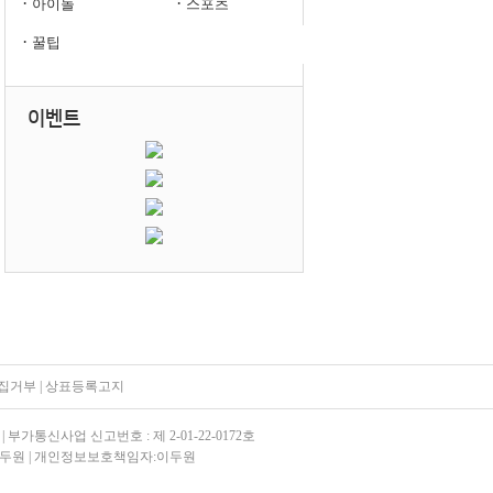
·
·
아이돌
스포츠
·
꿀팁
이벤트
집거부
|
상표등록고지
| 부가통신사업 신고번호 : 제 2-01-22-0172호
 : 이두원 | 개인정보보호책임자:이두원