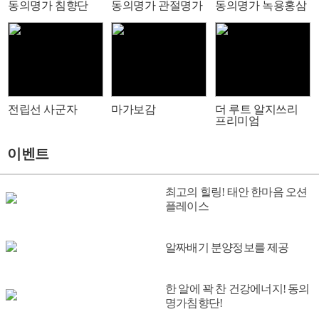
동의명가 침향단
동의명가 관절명가
동의명가 녹용홍삼
전립선 사군자
마가보감
더 루트 알지쓰리
프리미엄
이벤트
최고의 힐링! 태안 한마음 오션
플레이스
알짜배기 분양정보를 제공
한 알에 꽉 찬 건강에너지! 동의
명가침향단!