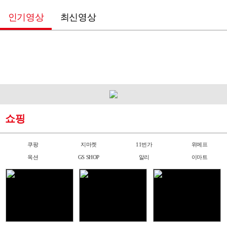
쇼핑
쿠팡
지마켓
11번가
위메프
옥션
GS SHOP
알리
이마트